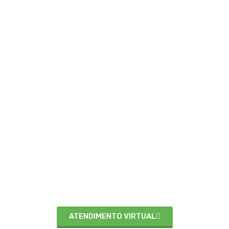
TIJUCA
(21) 99698-2194
(21) 2298-2194
R. Desembargador Izidro, 18 / 912 - Tijuca - Rio de Janeiro - RJ |
CEP: 20521-160
ATENDIMENTO VIRTUAL