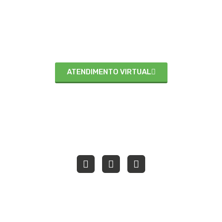
COPACABANA
(21) 2255-4356
(21) 98868-3214
R. Siqueira Campos, 43 / 632 - Copacabana - Rio de Janeiro - RJ
| CEP: 22031-901
ATENDIMENTO VIRTUAL
E-MAIL
aureocf@gmail.com
© 2026
Dr. Aureo
| CRM: 5269224-7 | RQE: 16168 / 38470 / 38471
Todos os Direitos Reservados